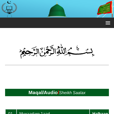
Maqal/Audio
/
Sheikh Saalax
01
Muxaadaro 1aad
Halkaan K