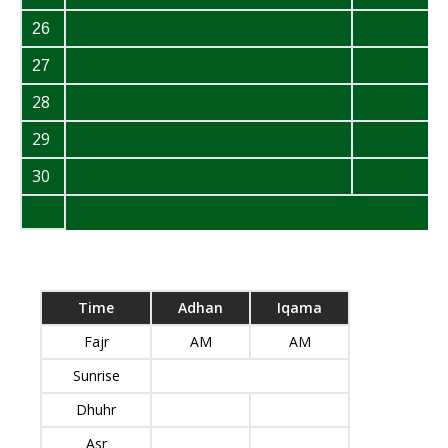
26
27
28
29
30
Time
Adhan
Iqama
Fajr
AM
AM
Sunrise
Dhuhr
Asr